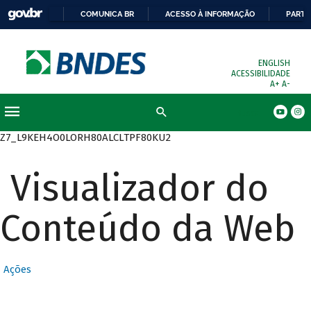
COMUNICA BR
ACESSO À INFORMAÇÃO
PARTI
ENGLISH
ACESSIBILIDADE
A+
A-
Busca
Z7_L9KEH4O0LORH80ALCLTPF80KU2
Visualizador do
Conteúdo da Web
Ações