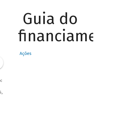
Guia do
financiamento
Ações
:
s,