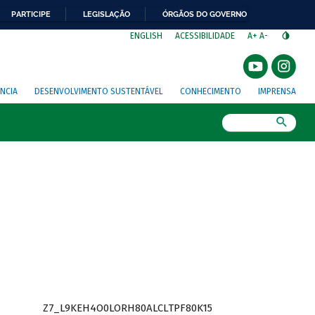
PARTICIPE
LEGISLAÇÃO
ÓRGÃOS DO GOVERNO
⁣
ENGLISH
ACESSIBILIDADE
A+
A-
NCIA
DESENVOLVIMENTO SUSTENTÁVEL
CONHECIMENTO
IMPRENSA
Busca
Z7_L9KEH4O0LORH80ALCLTPF80K15