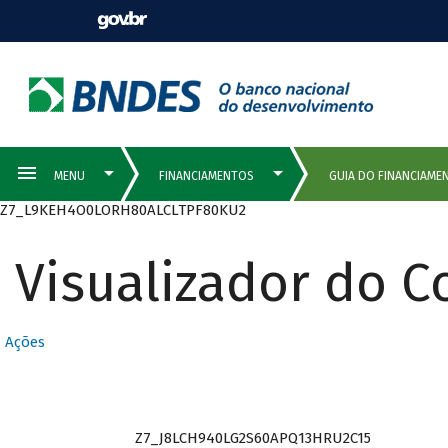
Z7_L9KEH4O0LORH80ALCLTPF80KU2
Visualizador do 
Ações
Z7_J8LCH940LG2S60APQ13HRU2C15