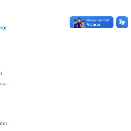
(PDF
es
.
enas
ntos