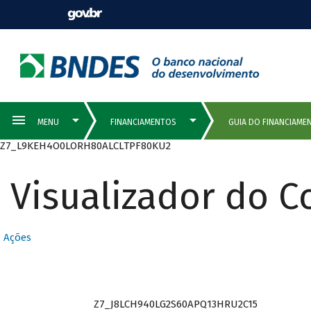
Z7_L9KEH4O0LORH80ALCLTPF80KU2
Visualizador do 
Ações
Z7_J8LCH940LG2S60APQ13HRU2C15