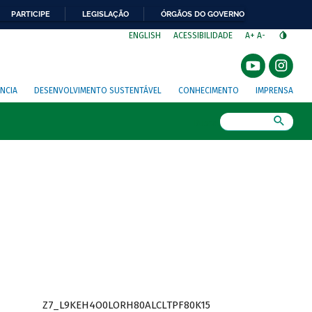
PARTICIPE
LEGISLAÇÃO
ÓRGÃOS DO GOVERNO
⁣
ENGLISH
ACESSIBILIDADE
A+
A-
NCIA
DESENVOLVIMENTO SUSTENTÁVEL
CONHECIMENTO
IMPRENSA
Busca
Z7_L9KEH4O0LORH80ALCLTPF80K15