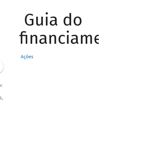
Guia do
financiamento
Ações
:
s,