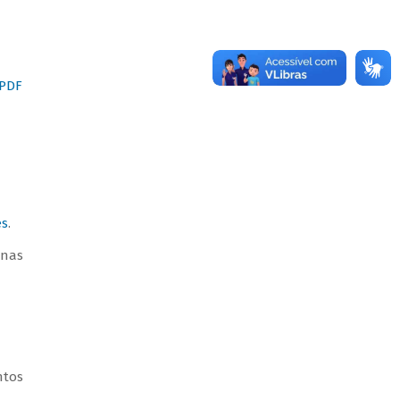
(PDF
es
.
enas
ntos