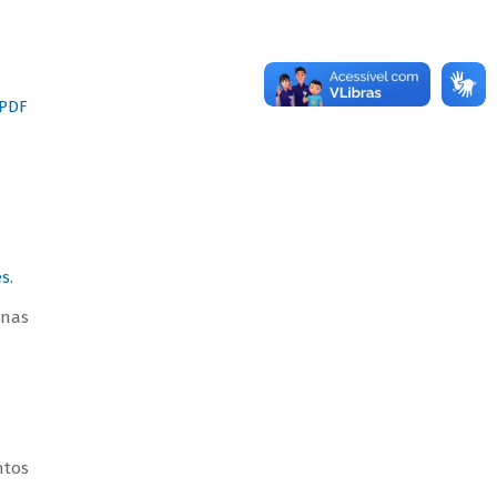
(PDF
es
.
enas
ntos