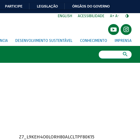
PARTICIPE
LEGISLAÇÃO
ÓRGÃOS DO GOVERNO
⁣
ENGLISH
ACESSIBILIDADE
A+
A-
NCIA
DESENVOLVIMENTO SUSTENTÁVEL
CONHECIMENTO
IMPRENSA
Busca
Z7_L9KEH4O0LORH80ALCLTPF80K15