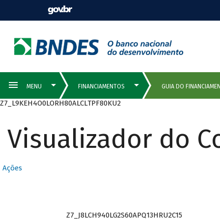
Z7_L9KEH4O0LORH80ALCLTPF80KU2
Visualizador do 
Ações
Z7_J8LCH940LG2S60APQ13HRU2C15