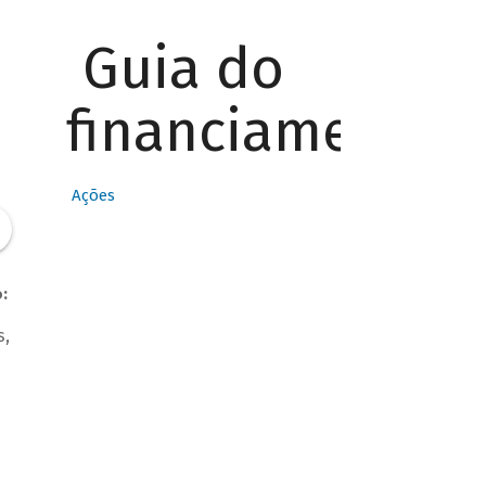
Guia do
financiamento
Ações
:
s,