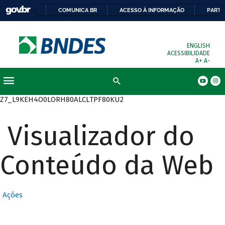
COMUNICA BR
ACESSO À INFORMAÇÃO
PARTI
ENGLISH
ACESSIBILIDADE
A+
A-
Busca
Z7_L9KEH4O0LORH80ALCLTPF80KU2
Visualizador do
Conteúdo da Web
Ações