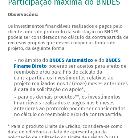
Veja as regras de participação, cont
Participação máxima do BNDES
Observações:
Os investimentos financiáveis realizados e pagos pelo
cliente antes do protocolo da solicitação no BNDES
podem ser considerados no cálculo da contrapartida de
recursos próprios que devem compor as fontes do
projeto, da seguinte forma:
no âmbito do
BNDES Automático
e do
BNDES
Finame Direto
poderão ser aceitos para efeito de
reembolso e/ou para fins do cálculo da
contrapartida os investimentos relativos ao
projeto realizados nos 12 (doze) meses anteriores
à data da solicitação do apoio*;
para os demais produtos**, os investimentos
financiáveis realizados e pagos nos 6 meses
anteriores ao protocolo podem ser considerados
no cálculo do reembolso e/ou da contrapartida.
* Para o produto Limite de Crédito, considera-se como
data de referência a data de apresentação da
Solicitação de Utilização do Limite de Crédito (SULC).