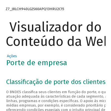
Z7_J8LCH940LG2S60APQ13HRU2C15
Visualizador do
Conteúdo da We
Ações
Porte de empresa
Veja a classificação a seguir
Classificação de porte dos clientes
O BNDES classifica seus clientes em função do porte, o que
atuação adequada às características de cada segmento, atra
linhas, programas e condições específicas. O apoio às micro
médias empresas, por exemplo, é considerado prioritário pel
oferecendo condições especiais com o intuito principal de fac