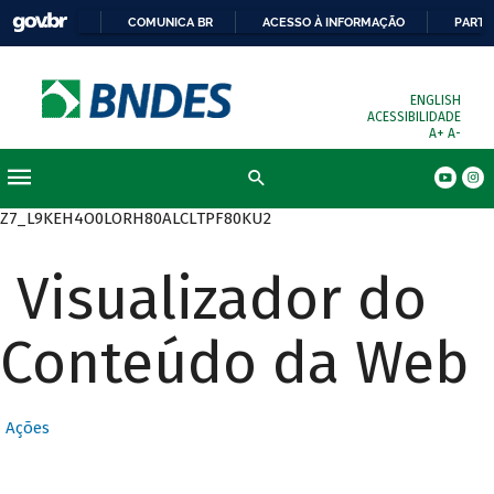
COMUNICA BR
ACESSO À INFORMAÇÃO
PARTI
ENGLISH
ACESSIBILIDADE
A+
A-
Busca
Z7_L9KEH4O0LORH80ALCLTPF80KU2
Visualizador do
Conteúdo da Web
Ações