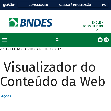
COMUNICA BR
ACESSO À INFORMAÇÃO
PARTI
ENGLISH
ACESSIBILIDADE
A+
A-
Busca
Z7_L9KEH4O0LORH80ALCLTPF80KU2
Visualizador do
Conteúdo da Web
Ações