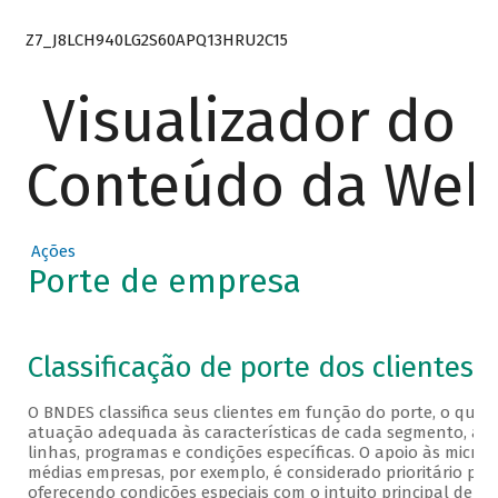
Z7_J8LCH940LG2S60APQ13HRU2C15
Visualizador do
Conteúdo da We
Ações
Porte de empresa
Veja a classificação a seguir
Classificação de porte dos clientes
O BNDES classifica seus clientes em função do porte, o que
atuação adequada às características de cada segmento, atra
linhas, programas e condições específicas. O apoio às micro
médias empresas, por exemplo, é considerado prioritário pel
oferecendo condições especiais com o intuito principal de fac