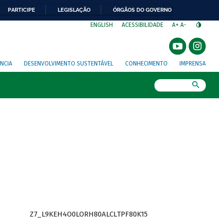
PARTICIPE
LEGISLAÇÃO
ÓRGÃOS DO GOVERNO
⁣
ENGLISH
ACESSIBILIDADE
A+
A-
NCIA
DESENVOLVIMENTO SUSTENTÁVEL
CONHECIMENTO
IMPRENSA
Busca
Z7_L9KEH4O0LORH80ALCLTPF80K15