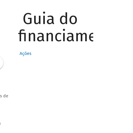
Guia do
financiamento
Ações
s de
a