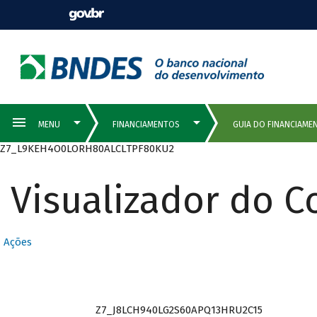
Z7_L9KEH4O0LORH80ALCLTPF80KU2
Visualizador do 
Ações
Z7_J8LCH940LG2S60APQ13HRU2C15