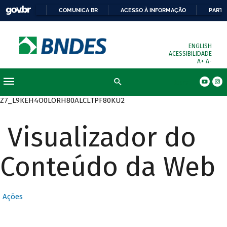
COMUNICA BR
ACESSO À INFORMAÇÃO
PARTI
ENGLISH
ACESSIBILIDADE
A+
A-
Busca
Z7_L9KEH4O0LORH80ALCLTPF80KU2
Visualizador do
Conteúdo da Web
Ações