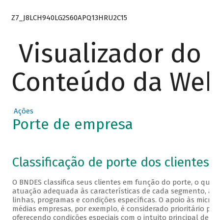
Z7_J8LCH940LG2S60APQ13HRU2C15
Visualizador do
Conteúdo da We
Ações
Porte de empresa
Veja a classificação a seguir
Classificação de porte dos clientes
O BNDES classifica seus clientes em função do porte, o que
atuação adequada às características de cada segmento, atra
linhas, programas e condições específicas. O apoio às micro
médias empresas, por exemplo, é considerado prioritário pel
oferecendo condições especiais com o intuito principal de fac