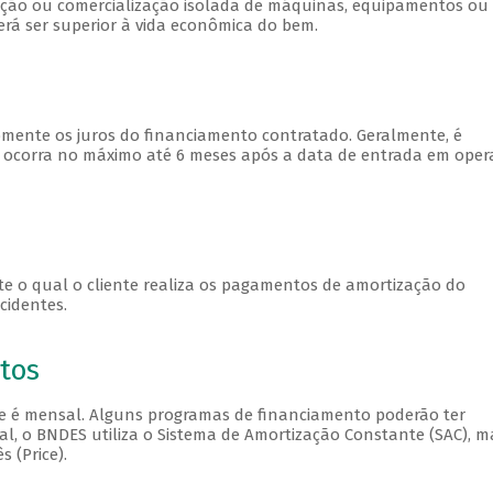
sição ou comercialização isolada de máquinas, equipamentos ou
á ser superior à vida econômica do bem.
omente os juros do financiamento contratado. Geralmente, é
a ocorra no máximo até 6 meses após a data de entrada em oper
nte o qual o cliente realiza os pagamentos de amortização do
cidentes.
tos
 é mensal. Alguns programas de financiamento poderão ter
ral, o BNDES utiliza o Sistema de Amortização Constante (SAC), m
 (Price).