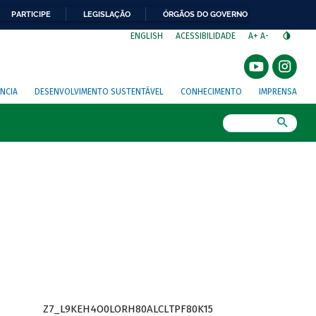
PARTICIPE
LEGISLAÇÃO
ÓRGÃOS DO GOVERNO
⁣
ENGLISH
ACESSIBILIDADE
A+
A-
NCIA
DESENVOLVIMENTO SUSTENTÁVEL
CONHECIMENTO
IMPRENSA
Busca
Z7_L9KEH4O0LORH80ALCLTPF80K15