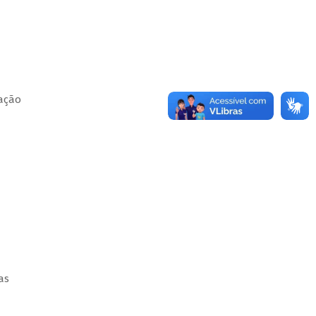
ação
as