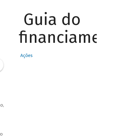
Guia do
financiamento
Ações
o,
zo