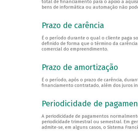
total de financiamento para o apoio à aqui
bens de informática ou automação não poder
Prazo de carência
É o período durante o qual o cliente paga s
definido de forma que o término da carênci
comercial do empreendimento.
Prazo de amortização
É o período, após o prazo de carência, dura
financiamento contratado, além dos juros in
Periodicidade de pagamen
A periodicidade de pagamentos normalmente
periodicidade trimestral ou semestral. Em ge
admite-se, em alguns casos, o Sistema Francês