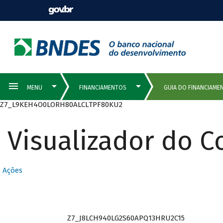
Z7_L9KEH4O0LORH80ALCLTPF80KU2
Visualizador do 
Ações
Z7_J8LCH940LG2S60APQ13HRU2C15