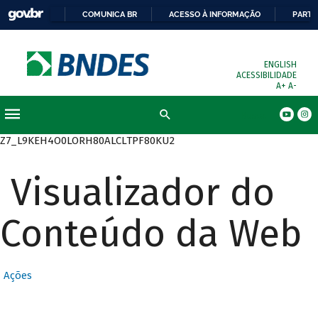
COMUNICA BR
ACESSO À INFORMAÇÃO
PARTI
ENGLISH
ACESSIBILIDADE
A+
A-
Busca
Z7_L9KEH4O0LORH80ALCLTPF80KU2
Visualizador do
Conteúdo da Web
Ações