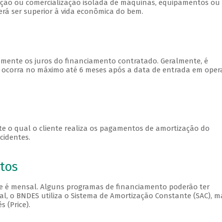
sição ou comercialização isolada de máquinas, equipamentos ou
á ser superior à vida econômica do bem.
omente os juros do financiamento contratado. Geralmente, é
a ocorra no máximo até 6 meses após a data de entrada em oper
nte o qual o cliente realiza os pagamentos de amortização do
cidentes.
tos
 é mensal. Alguns programas de financiamento poderão ter
ral, o BNDES utiliza o Sistema de Amortização Constante (SAC), m
 (Price).