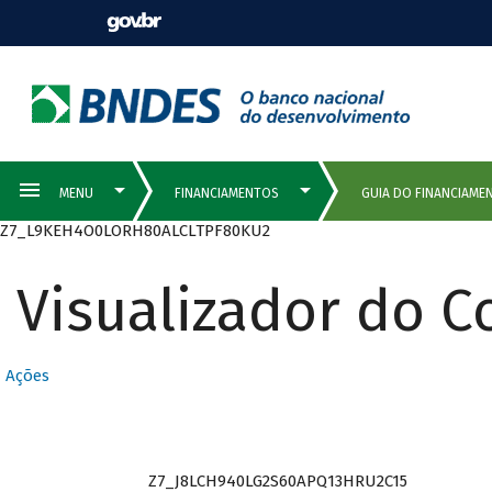
Z7_L9KEH4O0LORH80ALCLTPF80KU2
Visualizador do 
Ações
Z7_J8LCH940LG2S60APQ13HRU2C15