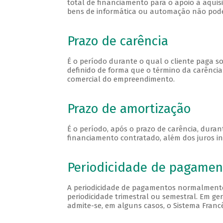
total de financiamento para o apoio à aqui
bens de informática ou automação não poder
Prazo de carência
É o período durante o qual o cliente paga s
definido de forma que o término da carênci
comercial do empreendimento.
Prazo de amortização
É o período, após o prazo de carência, dura
financiamento contratado, além dos juros in
Periodicidade de pagamen
A periodicidade de pagamentos normalmente
periodicidade trimestral ou semestral. Em ge
admite-se, em alguns casos, o Sistema Francês