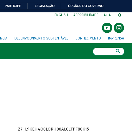
PARTICIPE
LEGISLAÇÃO
ÓRGÃOS DO GOVERNO
⁣
ENGLISH
ACESSIBILIDADE
A+
A-
NCIA
DESENVOLVIMENTO SUSTENTÁVEL
CONHECIMENTO
IMPRENSA
Busca
Z7_L9KEH4O0LORH80ALCLTPF80K15