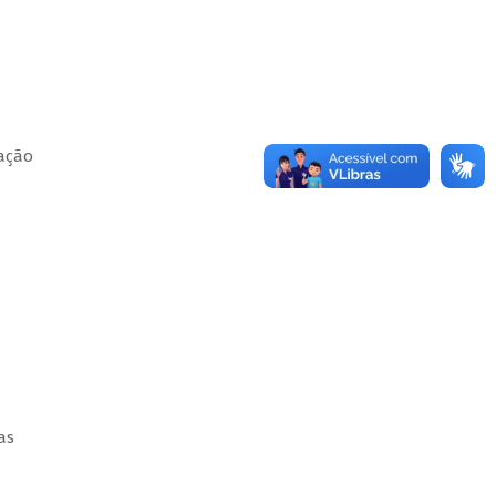
ação
as