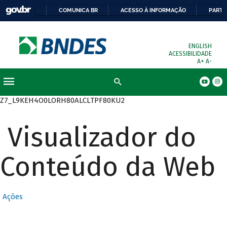
COMUNICA BR
ACESSO À INFORMAÇÃO
PARTI
ENGLISH
ACESSIBILIDADE
A+
A-
Busca
Z7_L9KEH4O0LORH80ALCLTPF80KU2
Visualizador do
Conteúdo da Web
Ações