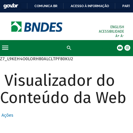
COMUNICA BR
ACESSO À INFORMAÇÃO
PARTI
ENGLISH
ACESSIBILIDADE
A+
A-
Busca
Z7_L9KEH4O0LORH80ALCLTPF80KU2
Visualizador do
Conteúdo da Web
Ações