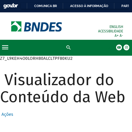
COMUNICA BR
ACESSO À INFORMAÇÃO
PARTI
ENGLISH
ACESSIBILIDADE
A+
A-
Busca
Z7_L9KEH4O0LORH80ALCLTPF80KU2
Visualizador do
Conteúdo da Web
Ações