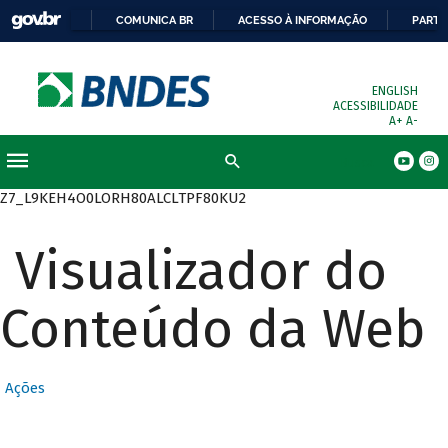
COMUNICA BR
ACESSO À INFORMAÇÃO
PARTI
ENGLISH
ACESSIBILIDADE
A+
A-
Busca
Z7_L9KEH4O0LORH80ALCLTPF80KU2
Visualizador do
Conteúdo da Web
Ações