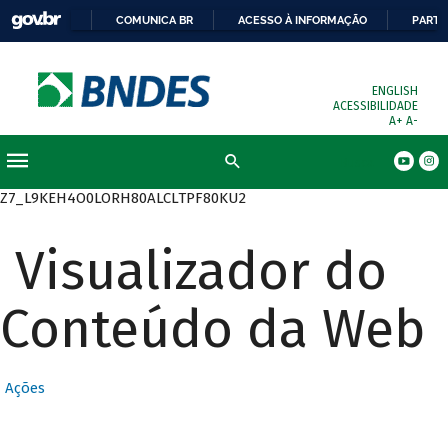
COMUNICA BR
ACESSO À INFORMAÇÃO
PARTI
ENGLISH
ACESSIBILIDADE
A+
A-
Busca
Z7_L9KEH4O0LORH80ALCLTPF80KU2
Visualizador do
Conteúdo da Web
Ações