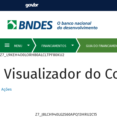
Z7_L9KEH4O0LORH80ALCLTPF80KU2
Visualizador do 
Ações
Z7_J8LCH940LG2S60APQ13HRU2C15