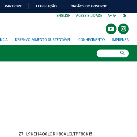
PARTICIPE
LEGISLAÇÃO
ÓRGÃOS DO GOVERNO
⁣
ENGLISH
ACESSIBILIDADE
A+
A-
NCIA
DESENVOLVIMENTO SUSTENTÁVEL
CONHECIMENTO
IMPRENSA
Busca
Z7_L9KEH4O0LORH80ALCLTPF80K15