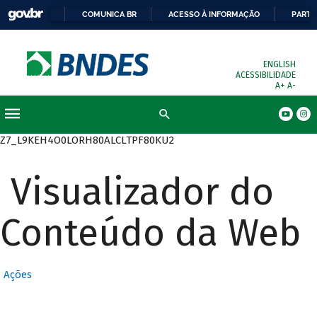
COMUNICA BR
ACESSO À INFORMAÇÃO
PARTI
ENGLISH
ACESSIBILIDADE
A+
A-
Busca
Z7_L9KEH4O0LORH80ALCLTPF80KU2
Visualizador do
Conteúdo da Web
Ações