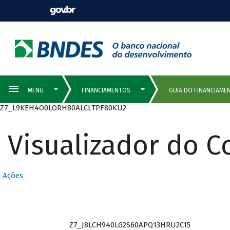
Z7_L9KEH4O0LORH80ALCLTPF80KU2
Visualizador do 
Ações
Z7_J8LCH940LG2S60APQ13HRU2C15