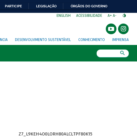
PARTICIPE
LEGISLAÇÃO
ÓRGÃOS DO GOVERNO
⁣
ENGLISH
ACESSIBILIDADE
A+
A-
NCIA
DESENVOLVIMENTO SUSTENTÁVEL
CONHECIMENTO
IMPRENSA
Busca
Z7_L9KEH4O0LORH80ALCLTPF80K15