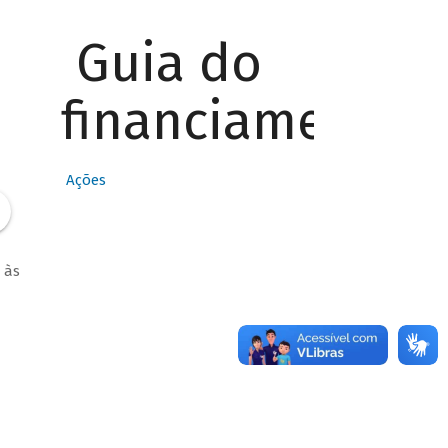
Guia do
financiamento
Ações
 às