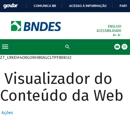
COMUNICA BR
ACESSO À INFORMAÇÃO
PARTI
ENGLISH
ACESSIBILIDADE
A+
A-
Busca
Z7_L9KEH4O0LORH80ALCLTPF80KU2
Visualizador do
Conteúdo da Web
Ações