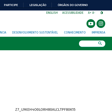
PARTICIPE
LEGISLAÇÃO
ÓRGÃOS DO GOVERNO
⁣
ENGLISH
ACESSIBILIDADE
A+
A-
NCIA
DESENVOLVIMENTO SUSTENTÁVEL
CONHECIMENTO
IMPRENSA
Busca
Z7_L9KEH4O0LORH80ALCLTPF80K15