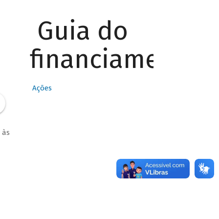
Guia do
financiamento
Ações
 às