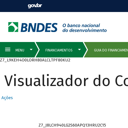
Z7_L9KEH4O0LORH80ALCLTPF80KU2
Visualizador do 
Ações
Z7_J8LCH940LG2S60APQ13HRU2C15