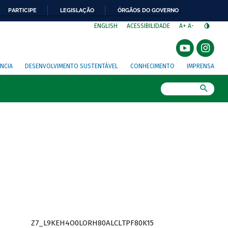
PARTICIPE
LEGISLAÇÃO
ÓRGÃOS DO GOVERNO
⁣
ENGLISH
ACESSIBILIDADE
A+
A-
NCIA
DESENVOLVIMENTO SUSTENTÁVEL
CONHECIMENTO
IMPRENSA
Busca
Z7_L9KEH4O0LORH80ALCLTPF80K15