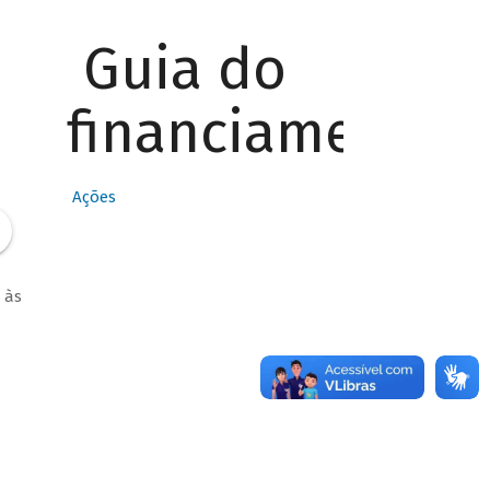
Guia do
financiamento
Ações
 às