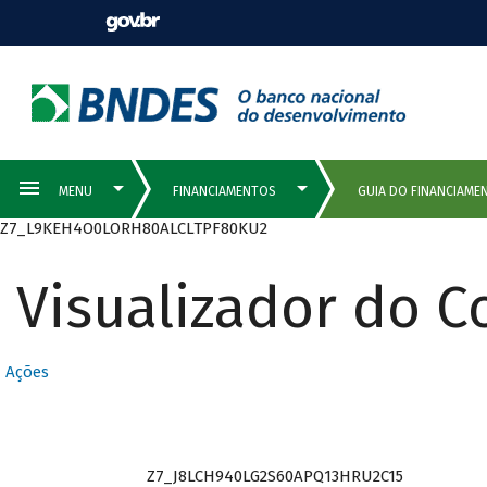
Z7_L9KEH4O0LORH80ALCLTPF80KU2
Visualizador do 
Ações
Z7_J8LCH940LG2S60APQ13HRU2C15