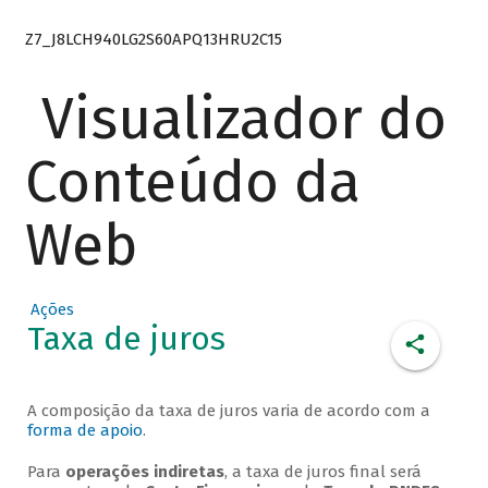
Z7_J8LCH940LG2S60APQ13HRU2C15
Visualizador do
Conteúdo da
Web
Ações
Taxa de juros
A composição da taxa de juros varia de acordo com a
forma de apoio
.
Para
operações indiretas
, a taxa de juros final será