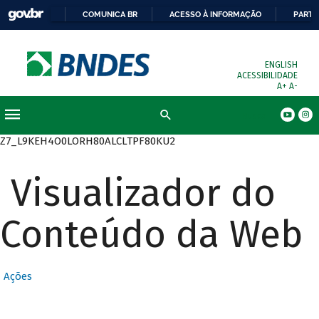
COMUNICA BR
ACESSO À INFORMAÇÃO
PARTI
ENGLISH
ACESSIBILIDADE
A+
A-
Busca
Z7_L9KEH4O0LORH80ALCLTPF80KU2
Visualizador do
Conteúdo da Web
Ações