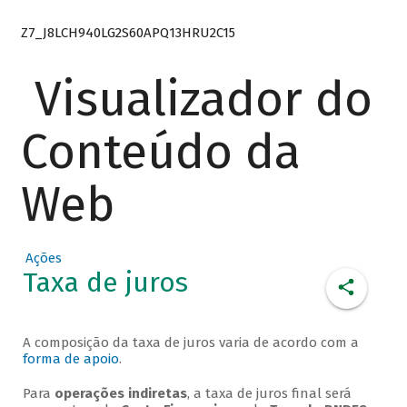
Z7_J8LCH940LG2S60APQ13HRU2C15
Visualizador do
Conteúdo da
Web
Ações
Taxa de juros
A composição da taxa de juros varia de acordo com a
forma de apoio
.
Para
operações indiretas
, a taxa de juros final será