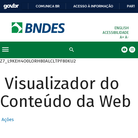
COMUNICA BR
ACESSO À INFORMAÇÃO
PARTI
ENGLISH
ACESSIBILIDADE
A+
A-
Busca
Z7_L9KEH4O0LORH80ALCLTPF80KU2
Visualizador do
Conteúdo da Web
Ações