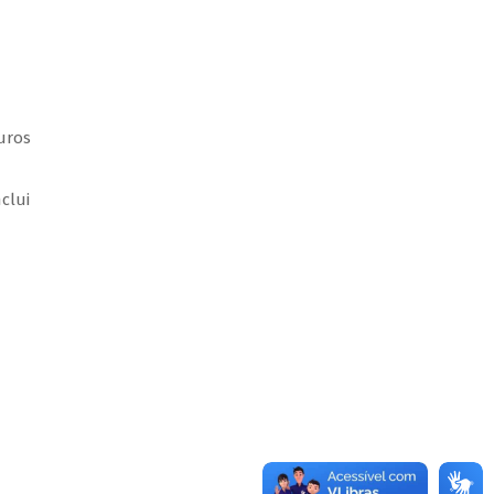
uros
clui