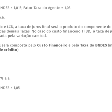
NDES = 1,015; Fator Taxa do Agente = 1,03.
.a..
ic e LCD, a taxa de juros final será o produto do componente do
as demais Taxas. No caso do custo financeiro TFBD, a taxa de j
cada pela variação cambial.
nal será composta pelo
Custo Financeiro
e pela
Taxa do BNDES
(in
de crédito
):
% a.a.
NDES = 1,05.