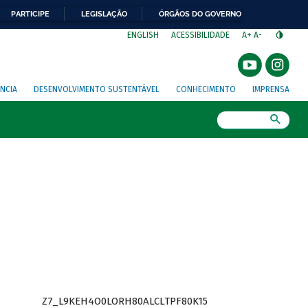
PARTICIPE
LEGISLAÇÃO
ÓRGÃOS DO GOVERNO
⁣
ENGLISH
ACESSIBILIDADE
A+
A-
NCIA
DESENVOLVIMENTO SUSTENTÁVEL
CONHECIMENTO
IMPRENSA
Busca
Z7_L9KEH4O0LORH80ALCLTPF80K15