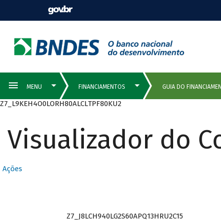
Z7_L9KEH4O0LORH80ALCLTPF80KU2
Visualizador do 
Ações
Z7_J8LCH940LG2S60APQ13HRU2C15