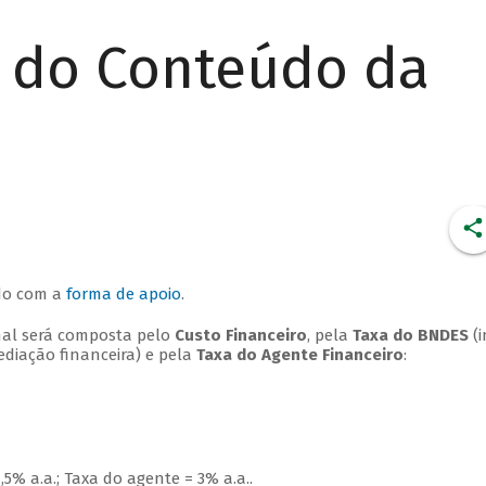
r do Conteúdo da
rdo com a
forma de apoio
.
final será composta pelo
Custo Financeiro
, pela
Taxa do BNDES
(i
diação financeira) e pela
Taxa do Agente Financeiro
:
,5% a.a.; Taxa do agente = 3% a.a..