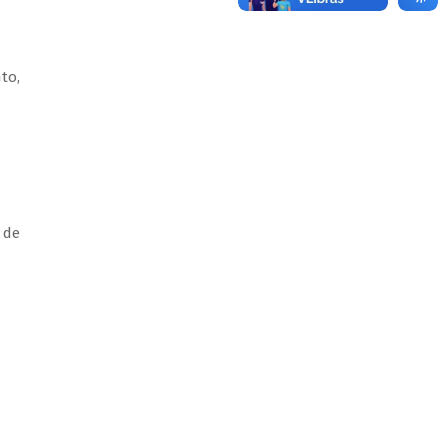
to,
 de