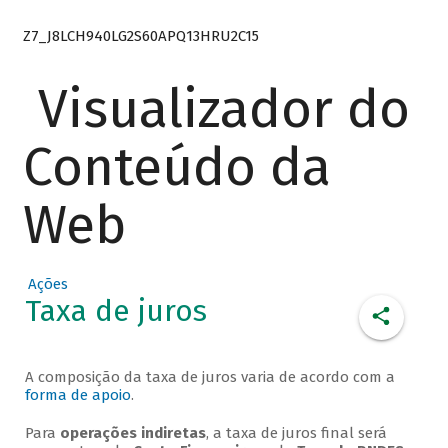
Z7_J8LCH940LG2S60APQ13HRU2C15
Visualizador do
Conteúdo da
Web
Ações
Taxa de juros
A composição da taxa de juros varia de acordo com a
forma de apoio
.
Para
operações indiretas
, a taxa de juros final será