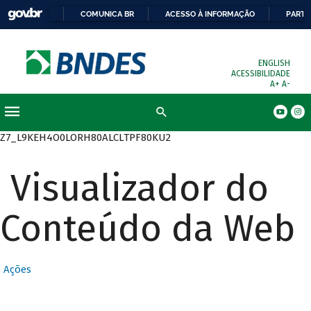
COMUNICA BR
ACESSO À INFORMAÇÃO
PARTI
ENGLISH
ACESSIBILIDADE
A+
A-
Busca
Z7_L9KEH4O0LORH80ALCLTPF80KU2
Visualizador do
Conteúdo da Web
Ações