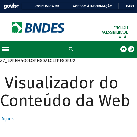
COMUNICA BR
ACESSO À INFORMAÇÃO
PARTI
ENGLISH
ACESSIBILIDADE
A+
A-
Busca
Z7_L9KEH4O0LORH80ALCLTPF80KU2
Visualizador do
Conteúdo da Web
Ações