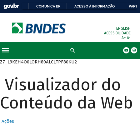
COMUNICA BR
ACESSO À INFORMAÇÃO
PARTI
ENGLISH
ACESSIBILIDADE
A+
A-
Busca
Z7_L9KEH4O0LORH80ALCLTPF80KU2
Visualizador do
Conteúdo da Web
Ações