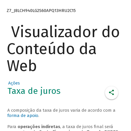
Z7_J8LCH940LG2S60APQ13HRU2C15
Visualizador do
Conteúdo da
Web
Ações
Taxa de juros
A composição da taxa de juros varia de acordo com a
forma de apoio
.
Para
operações indiretas
, a taxa de juros final será