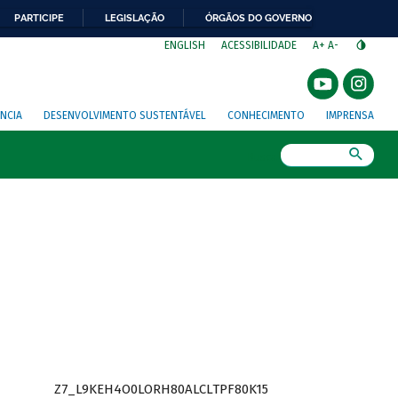
PARTICIPE
LEGISLAÇÃO
ÓRGÃOS DO GOVERNO
⁣
ENGLISH
ACESSIBILIDADE
A+
A-
NCIA
DESENVOLVIMENTO SUSTENTÁVEL
CONHECIMENTO
IMPRENSA
Busca
Z7_L9KEH4O0LORH80ALCLTPF80K15