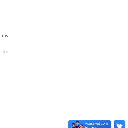
uros
clui