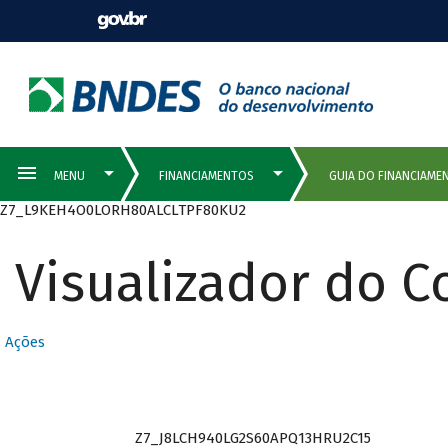
Z7_L9KEH4O0LORH80ALCLTPF80KU2
Visualizador do 
Ações
Z7_J8LCH940LG2S60APQ13HRU2C15