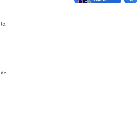
to,
 de