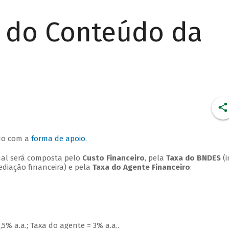
r do Conteúdo da
rdo com a
forma de apoio
.
final será composta pelo
Custo Financeiro
, pela
Taxa do BNDES
(i
diação financeira) e pela
Taxa do Agente Financeiro
:
,5% a.a.; Taxa do agente = 3% a.a..