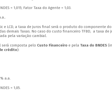
NDES = 1,015; Fator Taxa do Agente = 1,03.
.a..
ic e LCD, a taxa de juros final será o produto do componente do
as demais Taxas. No caso do custo financeiro TFBD, a taxa de j
cada pela variação cambial.
nal será composta pelo
Custo Financeiro
e pela
Taxa do BNDES
(in
de crédito
):
% a.a.
NDES = 1,05.