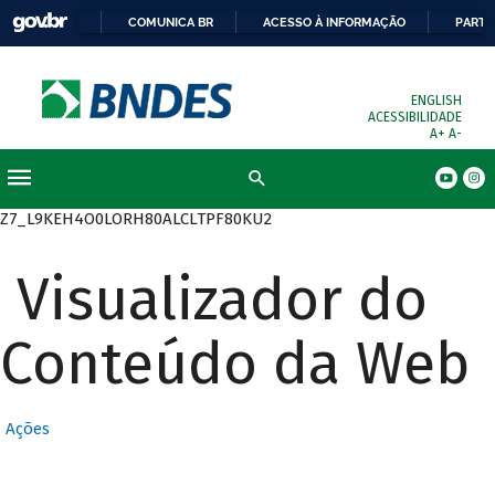
COMUNICA BR
ACESSO À INFORMAÇÃO
PARTI
ENGLISH
ACESSIBILIDADE
A+
A-
Busca
Z7_L9KEH4O0LORH80ALCLTPF80KU2
Visualizador do
Conteúdo da Web
Ações