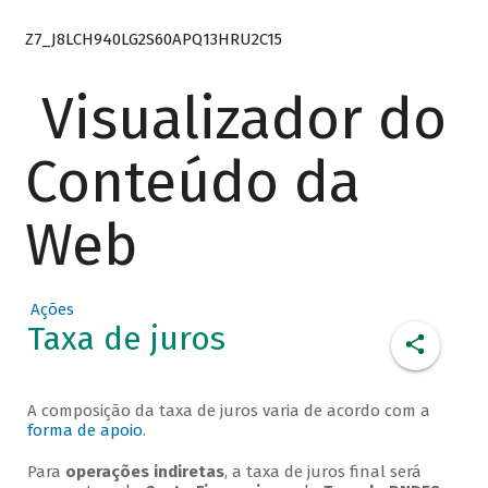
Z7_J8LCH940LG2S60APQ13HRU2C15
Visualizador do
Conteúdo da
Web
Ações
Taxa de juros
A composição da taxa de juros varia de acordo com a
forma de apoio
.
Para
operações indiretas
, a taxa de juros final será