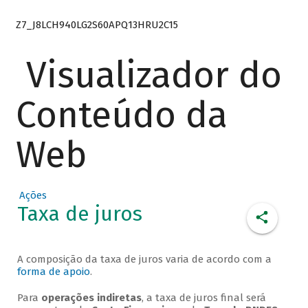
Z7_J8LCH940LG2S60APQ13HRU2C15
Visualizador do
Conteúdo da
Web
Ações
Taxa de juros
A composição da taxa de juros varia de acordo com a
forma de apoio
.
Para
operações indiretas
, a taxa de juros final será