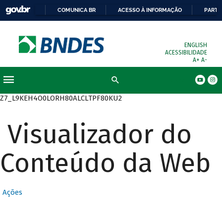
COMUNICA BR
ACESSO À INFORMAÇÃO
PARTI
ENGLISH
ACESSIBILIDADE
A+
A-
Busca
Z7_L9KEH4O0LORH80ALCLTPF80KU2
Visualizador do
Conteúdo da Web
Ações