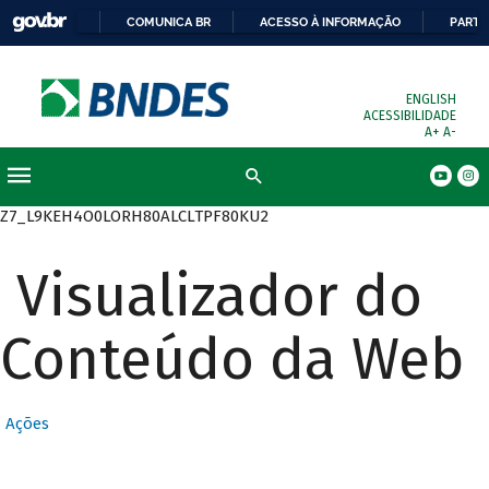
COMUNICA BR
ACESSO À INFORMAÇÃO
PARTI
ENGLISH
ACESSIBILIDADE
A+
A-
Busca
Z7_L9KEH4O0LORH80ALCLTPF80KU2
Visualizador do
Conteúdo da Web
Ações