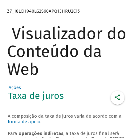
Z7_J8LCH940LG2S60APQ13HRU2C15
Visualizador do
Conteúdo da
Web
Ações
Taxa de juros
A composição da taxa de juros varia de acordo com a
forma de apoio
.
Para
operações indiretas
, a taxa de juros final será