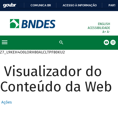
COMUNICA BR
ACESSO À INFORMAÇÃO
PARTI
ENGLISH
ACESSIBILIDADE
A+
A-
Busca
Z7_L9KEH4O0LORH80ALCLTPF80KU2
Visualizador do
Conteúdo da Web
Ações