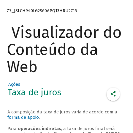
Z7_J8LCH940LG2S60APQ13HRU2C15
Visualizador do
Conteúdo da
Web
Ações
Taxa de juros
A composição da taxa de juros varia de acordo com a
forma de apoio
.
Para
operações indiretas
, a taxa de juros final será