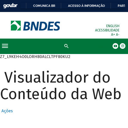
COMUNICA BR
ACESSO À INFORMAÇÃO
PARTI
ENGLISH
ACESSIBILIDADE
A+
A-
Busca
Z7_L9KEH4O0LORH80ALCLTPF80KU2
Visualizador do
Conteúdo da Web
Ações