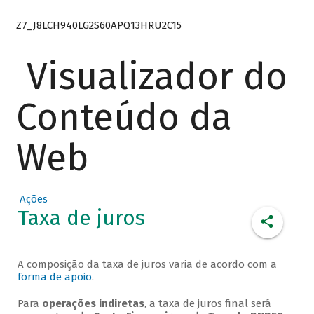
Z7_J8LCH940LG2S60APQ13HRU2C15
Visualizador do
Conteúdo da
Web
Ações
Taxa de juros
A composição da taxa de juros varia de acordo com a
forma de apoio
.
Para
operações indiretas
, a taxa de juros final será