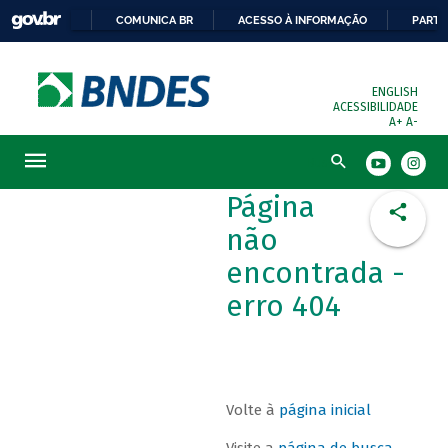
COMUNICA BR
ACESSO À INFORMAÇÃO
PARTI
ENGLISH
ACESSIBILIDADE
A+
A-
Busca
Página
não
encontrada -
erro 404
Volte à
página inicial
Visite a
página de busca