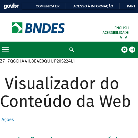
COMUNICA BR
ACESSO À INFORMAÇÃO
PARTI
ENGLISH
ACESSIBILIDADE
A+
A-
Busca
Z7_7QGCHA41L8E4E0QUUP20S224L1
Visualizador do
Conteúdo da Web
Ações