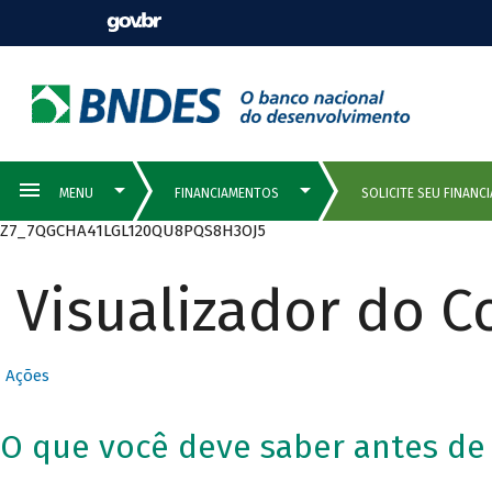
Z7_7QGCHA41LGL120QU8PQS8H3OJ5
Visualizador do 
Ações
O que você deve saber antes de i