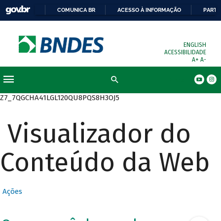
COMUNICA BR
ACESSO À INFORMAÇÃO
PARTI
ENGLISH
ACESSIBILIDADE
A+
A-
Busca
Z7_7QGCHA41LGL120QU8PQS8H3OJ5
Visualizador do
Conteúdo da Web
Ações