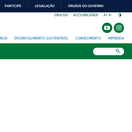
PARTICIPE
LEGISLAÇÃO
ÓRGÃOS DO GOVERNO
⁣
ENGLISH
ACESSIBILIDADE
A+
A-
NCIA
DESENVOLVIMENTO SUSTENTÁVEL
CONHECIMENTO
IMPRENSA
Busca