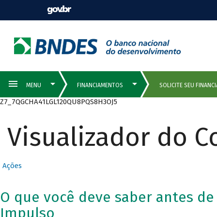
Z7_7QGCHA41LGL120QU8PQS8H3OJ5
Visualizador do 
Ações
O que você deve saber antes de
Impulso