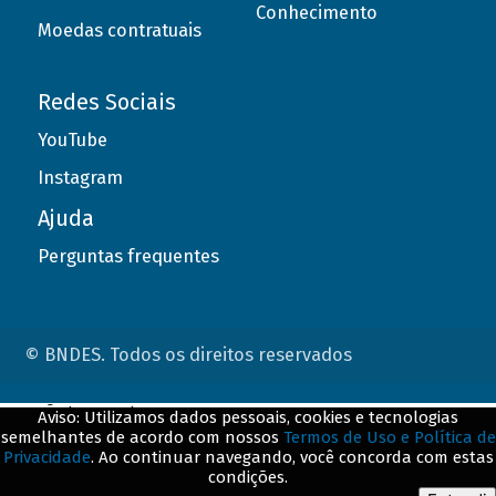
Conhecimento
Moedas contratuais
Redes Sociais
YouTube
Instagram
Ajuda
Perguntas frequentes
© BNDES. Todos os direitos reservados
ConteÃºdo complementar
Aviso: Utilizamos dados pessoais, cookies e tecnologias
semelhantes de acordo com nossos
Termos de Uso e Política de
${title}
${badge}
Privacidade
. Ao continuar navegando, você concorda com estas
condições.
${loading}