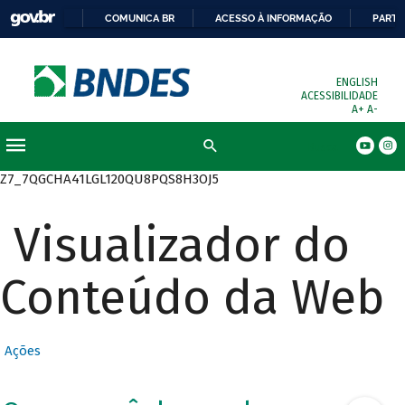
COMUNICA BR
ACESSO À INFORMAÇÃO
PARTI
ENGLISH
ACESSIBILIDADE
A+
A-
Busca
Z7_7QGCHA41LGL120QU8PQS8H3OJ5
Visualizador do
Conteúdo da Web
Ações