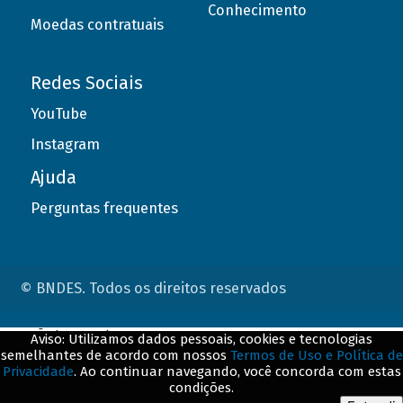
Conhecimento
Moedas contratuais
Redes Sociais
YouTube
Instagram
Ajuda
Perguntas frequentes
© BNDES. Todos os direitos reservados
ConteÃºdo complementar
Aviso: Utilizamos dados pessoais, cookies e tecnologias
semelhantes de acordo com nossos
Termos de Uso e Política de
${title}
${badge}
Privacidade
. Ao continuar navegando, você concorda com estas
condições.
${loading}