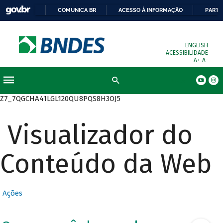
COMUNICA BR
ACESSO À INFORMAÇÃO
PARTI
ENGLISH
ACESSIBILIDADE
A+
A-
Busca
Z7_7QGCHA41LGL120QU8PQS8H3OJ5
Visualizador do
Conteúdo da Web
Ações