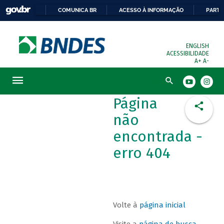
COMUNICA BR
ACESSO À INFORMAÇÃO
PARTI
ENGLISH
ACESSIBILIDADE
A+
A-
Busca
Página
não
encontrada -
erro 404
Volte à
página inicial
Visite a
página de busca