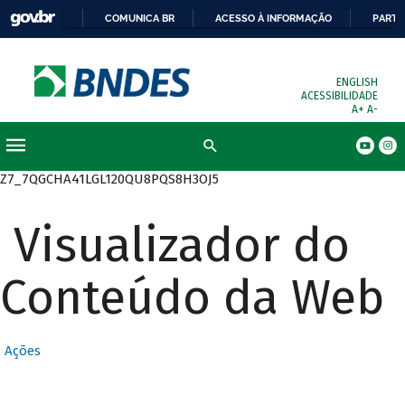
COMUNICA BR
ACESSO À INFORMAÇÃO
PARTI
ENGLISH
ACESSIBILIDADE
A+
A-
Busca
Z7_7QGCHA41LGL120QU8PQS8H3OJ5
Visualizador do
Conteúdo da Web
Ações