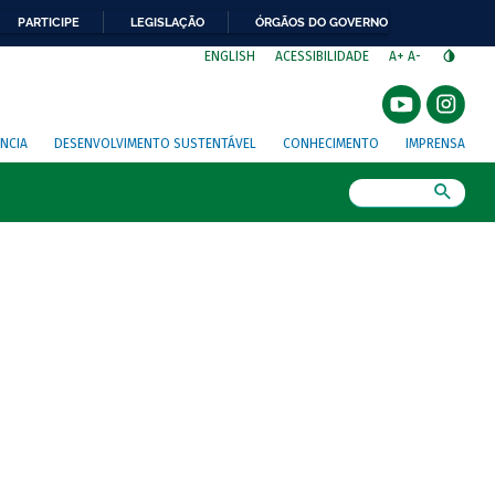
PARTICIPE
LEGISLAÇÃO
ÓRGÃOS DO GOVERNO
⁣
ENGLISH
ACESSIBILIDADE
A+
A-
NCIA
DESENVOLVIMENTO SUSTENTÁVEL
CONHECIMENTO
IMPRENSA
Busca