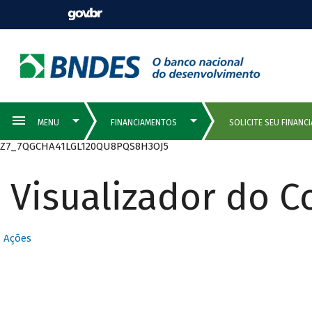
Z7_7QGCHA41LGL120QU8PQS8H3OJ5
Visualizador do 
Ações
Solicite seu financiamento