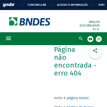
COMUNICA BR
ACESSO À INFORMAÇÃO
PARTI
ENGLISH
ACESSIBILIDADE
A+
A-
Busca
Página
não
encontrada -
erro 404
Volte à
página inicial
Visite a
página de busca