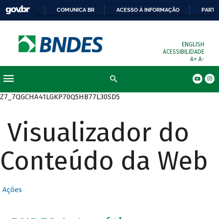
COMUNICA BR
ACESSO À INFORMAÇÃO
PARTI
ENGLISH
ACESSIBILIDADE
A+
A-
Busca
Z7_7QGCHA41LGKP70Q5HB77L30SD5
Visualizador do
Conteúdo da Web
Ações