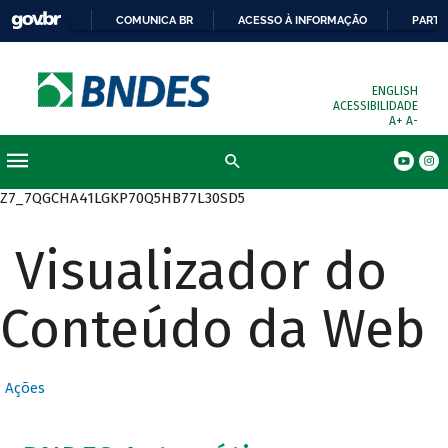
COMUNICA BR
ACESSO À INFORMAÇÃO
PARTI
ENGLISH
ACESSIBILIDADE
A+
A-
Busca
Z7_7QGCHA41LGKP70Q5HB77L30SD5
Visualizador do
Conteúdo da Web
Ações