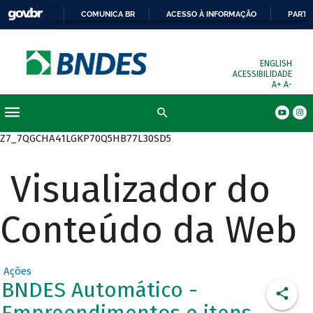
COMUNICA BR
ACESSO À INFORMAÇÃO
PARTI
ENGLISH
ACESSIBILIDADE
A+
A-
Busca
Z7_7QGCHA41LGKP70Q5HB77L30SD5
Visualizador do
Conteúdo da Web
Ações
BNDES Automático -