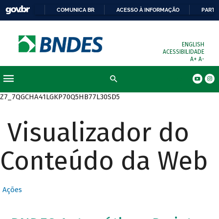
COMUNICA BR
ACESSO À INFORMAÇÃO
PARTI
ENGLISH
ACESSIBILIDADE
A+
A-
Busca
Z7_7QGCHA41LGKP70Q5HB77L30SD5
Visualizador do
Conteúdo da Web
Ações