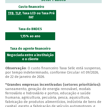
Custo financeiro
TFB
,
TLP
, Taxa LCD ou Taxa Pré
FAT
Taxa do BNDES
1,15% ao ano
Taxa do agente financeiro
Negociada entre a instituição
e o cliente
Observação
: O custo financeiro Taxa Selic está suspenso,
por tempo indeterminado, conforme Circular nº 09/2026,
de 22 de janeiro de 2026.
*Grandes empresas incentivadas (setores prioritários):
saneamento, geração de energia renovável, modais
ferroviário e hidroviário e portos, educação e saúde
humana, agricultura, pecuária, pesca, aquicultura,
fabricação de produtos alimentícios, indústria de bens de
capital, exceto a fabricação de veículo automotores, e